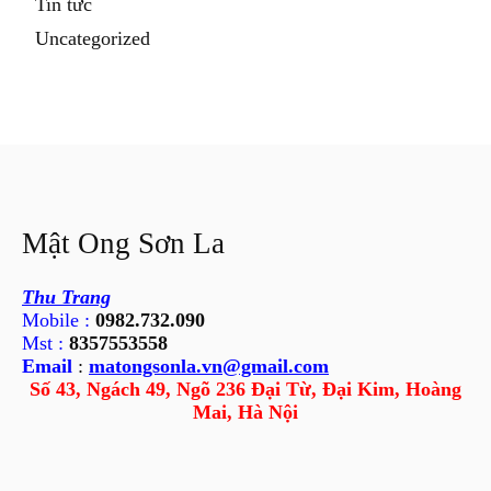
Tin tức
Uncategorized
Mật Ong Sơn La
Thu Trang
Mobile :
0982.732.090
Mst :
8357553558
Email
:
matongsonla.vn@gmail.com
Số 43, Ngách 49, Ngõ 236 Đại Từ, Đại Kim, Hoàng
Mai, Hà Nội