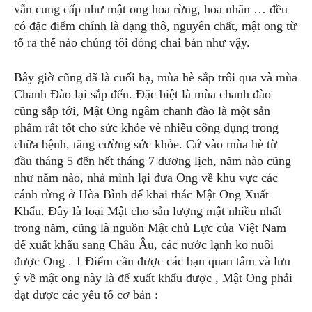
vẫn cung cấp như mật ong hoa rừng, hoa nhãn … đều
có đặc điểm chính là dạng thô, nguyên chất, mật ong từ
tổ ra thế nào chúng tôi đóng chai bán như vậy.
Bây giờ cũng đã là cuối hạ, mùa hè sắp trôi qua và mùa
Chanh Đào lại sắp đến. Đặc biệt là mùa chanh đào
cũng sắp tới, Mật Ong ngâm chanh đào là một sản
phẩm rất tốt cho sức khỏe vè nhiều công dụng trong
chữa bệnh, tăng cường sức khỏe. Cứ vào mùa hè từ
đầu tháng 5 đến hết tháng 7 dương lịch, năm nào cũng
như năm nào, nhà mình lại đưa Ong về khu vực các
cánh rừng ở Hòa Bình để khai thác Mật Ong Xuất
Khẩu. Đây là loại Mật cho sản lượng mật nhiều nhất
trong năm, cũng là nguồn Mật chủ Lực của Việt Nam
để xuất khẩu sang Châu Âu, các nước lạnh ko nuôi
được Ong . 1 Điểm cần được các bạn quan tâm và lưu
ý về mật ong này là để xuất khẩu được , Mật Ong phải
đạt được các yếu tố cơ bản :