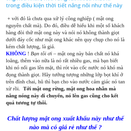
trong điều kiện thời tiết nắng nôi như thế này
+ với đó là chưa qua xử lý công nghiệp ( mật ong
nguyên chất mà). Do đó, điều dễ hiểu khi một số khách
hàng đòi thử mật ong này và nói nó không thành giọt
dưới đáy cốc như mật ong khác nên quy chụp cho nó là
kém chất lượng, là giả.
KHÔNG
!
Bạn tôi ơi
– mật ong này bản chất nó khá
loãng, thêm vào nữa là nó rất nhiều gas, mà bạn biết
khi nó nổi gas lên mặt, thì rót vào cốc nước nó khó mà
đọng thành giọt. Hãy tưởng tượng những lớp bọt khí ở
trên đỉnh chai, hũ thì bạn cho vào nước cảm giác nó tan
xừ rồi.
Tới mật ong rừng, mật ong hoa nhãn mà
nắng nóng này di chuyển, nó lên gas cũng cho kết
quả tương tự thôi.
Chất lượng mật ong xuất khẩu này như thế
nào mà có giá rẻ như thế ?