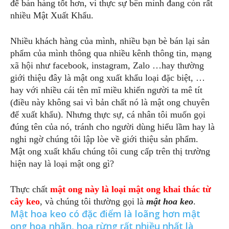
để bán hàng tốt hơn, vì thực sự bên mình đang còn rất
nhiều Mật Xuất Khẩu.
Nhiều khách hàng của mình, nhiều bạn bè bán lại sản
phẩm của mình thông qua nhiều kênh thông tin, mạng
xã hội như facebook, instagram, Zalo …hay thường
giới thiệu đây là mật ong xuất khẩu loại đặc biệt, …
hay với nhiều cái tên mĩ miều khiến người ta mê tít
(điều này không sai vì bản chất nó là mật ong chuyên
để xuất khẩu). Nhưng thực sự, cá nhân tôi muốn gọi
đúng tên của nó, tránh cho người dùng hiểu lầm hay là
nghi ngờ chúng tôi lập lòe về giới thiệu sản phẩm.
Mật ong xuất khẩu chúng tôi cung cấp trên thị trường
hiện nay là loại mật ong gì?
Thực chất
mật ong này là loại mật ong khai thác từ
cây keo
, và chúng tôi thường gọi là
mật hoa keo
.
Mật hoa keo có đặc điểm là loãng hơn mật
ong hoa nhãn, hoa rừng rất nhiều nhất là