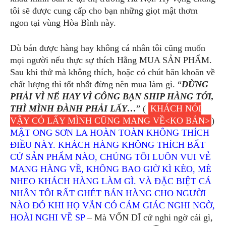
tôi sẽ được cung cấp cho bạn những giọt mật thơm
ngon tại vùng Hòa Bình này.
Dù bán được hàng hay không cá nhân tôi cũng muốn
mọi người nếu thực sự thích Hẵng MUA SẢN PHẨM.
Sau khi thử mà không thích, hoặc có chút băn khoăn về
chất lượng thì tốt nhất đừng nên mua làm gì. “
ĐỪNG
PHẢI VÌ NỂ HAY VÌ CÔNG BẠN SHIP HÀNG TỚI,
THÌ MÌNH ĐÀNH PHẢI LẤY…
” (
KHÁCH NÓI
VẬY CÓ LẤY MÌNH CŨNG MANG VỀ<KO BÁN>
)
MẬT ONG SƠN LA HOÀN TOÀN KHÔNG THÍCH
ĐIỀU NÀY. KHÁCH HÀNG KHÔNG THÍCH BẤT
CỨ SẢN PHẨM NÀO, CHÚNG TÔI LUÔN VUI VẺ
MANG HÀNG VỀ, KHÔNG BAO GIỜ KÌ KÈO, MÈ
NHEO KHÁCH HÀNG LÀM GÌ. VÀ ĐẶC BIỆT CÁ
NHÂN TÔI RẤT GHÉT BÁN HÀNG CHO NGƯỜI
NÀO ĐÓ KHI HỌ VẪN CÓ CẢM GIÁC NGHI NGỜ,
HOÀI NGHI VỀ SP
– Mà VỐN DĨ cứ nghi ngờ cái gì,