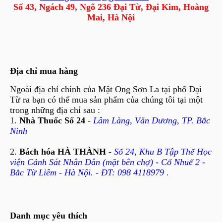
Số 43, Ngách 49, Ngõ 236 Đại Từ, Đại Kim, Hoàng
Mai, Hà Nội
Địa chỉ mua hàng
Ngoài địa chỉ chính của Mật Ong Sơn La tại phố Đại
Từ ra bạn có thể mua sản phẩm của chúng tôi tại một
trong những địa chỉ sau :
1.
Nhà Thuốc Số 24
-
Lâm Làng, Văn Dương, TP. Bắc
Ninh
2.
Bách hóa HÀ THÀNH
-
Số 24, Khu B Tập Thể Học
viện Cảnh Sát Nhân Dân (mặt bên chợ) - Cổ Nhuế 2 -
Bắc Từ Liêm - Hà Nội. - ĐT: 098 4118979 .
Danh mục yêu thích