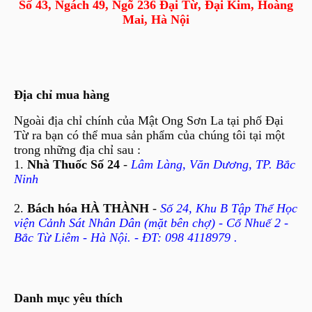
Số 43, Ngách 49, Ngõ 236 Đại Từ, Đại Kim, Hoàng
Mai, Hà Nội
Địa chỉ mua hàng
Ngoài địa chỉ chính của Mật Ong Sơn La tại phố Đại
Từ ra bạn có thể mua sản phẩm của chúng tôi tại một
trong những địa chỉ sau :
1.
Nhà Thuốc Số 24
-
Lâm Làng, Văn Dương, TP. Bắc
Ninh
2.
Bách hóa HÀ THÀNH
-
Số 24, Khu B Tập Thể Học
viện Cảnh Sát Nhân Dân (mặt bên chợ) - Cổ Nhuế 2 -
Bắc Từ Liêm - Hà Nội. - ĐT: 098 4118979 .
Danh mục yêu thích