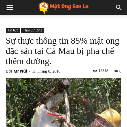
Tin tức
Thời Sự Ong
Sự thực thông tin 85% mật ong
đặc sản tại Cà Mau bị pha chế
thêm đường.
Bởi
Mr Núi
-
12318
11 Tháng 8, 2016
0