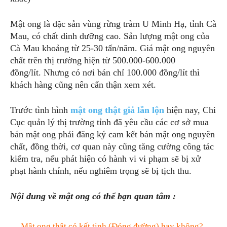
Mật ong là đặc sản vùng rừng tràm U Minh Hạ, tỉnh Cà
Mau, có chất dinh dưỡng cao. Sản lượng mật ong của
Cà Mau khoảng từ 25-30 tấn/năm. Giá mật ong nguyên
chất trên thị trường hiện từ 500.000-600.000
đồng/lít. Nhưng có nơi bán chỉ 100.000 đồng/lít thì
khách hàng cũng nên cẩn thận xem xét.
Trước tình hình
mật ong thật giả lẫn lộn
hiện nay, Chi
Cục quản lý thị trường tỉnh đã yêu cầu các cơ sở mua
bán mật ong phải đăng ký cam kết bán mật ong nguyên
chất, đồng thời, cơ quan này cũng tăng cường công tác
kiểm tra, nếu phát hiện có hành vi vi phạm sẽ bị xử
phạt hành chính, nếu nghiêm trọng sẽ bị tịch thu.
Nội dung về mật ong có thể bạn quan tâm :
Mật ong thật có kết tinh (Đóng đường) hay không?