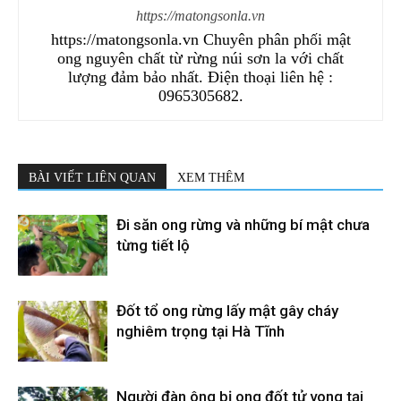
https://matongsonla.vn
https://matongsonla.vn Chuyên phân phối mật
ong nguyên chất từ rừng núi sơn la với chất
lượng đảm bảo nhất. Điện thoại liên hệ :
0965305682.
BÀI VIẾT LIÊN QUAN
XEM THÊM
Đi săn ong rừng và những bí mật chưa
từng tiết lộ
Đốt tổ ong rừng lấy mật gây cháy
nghiêm trọng tại Hà Tĩnh
Người đàn ông bị ong đốt tử vong tại