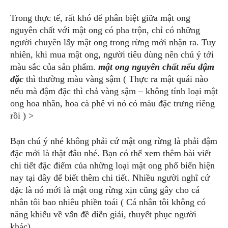
Trong thực tế, rất khó để phân biệt giữa mật ong
nguyên chất với mật ong có pha trộn, chỉ có những
người chuyên lấy mật ong trong rừng mới nhận ra. Tuy
nhiên, khi mua mật ong, người tiêu dùng nên chú ý tới
màu sắc của sản phẩm.
mật ong nguyên chất nếu đậm
đặc
thì thường màu vàng sậm ( Thực ra mật quái nào
nếu mà đậm đặc thì chả vàng sậm – không tính loại mật
ong hoa nhãn, hoa cà phê vì nó có màu đặc trưng riêng
rồi ) >
Bạn chú ý nhé không phải cứ mật ong rừng là phải đậm
đặc mới là thật đâu nhé. Bạn có thể xem thêm bài viết
chi tiết đặc điểm của những loại mật ong phổ biến hiện
nay tại đây để biết thêm chi tiết. Nhiều người nghĩ cứ
đặc là nó mới là mật ong rừng xịn cũng gây cho cá
nhân tôi bao nhiêu phiền toái ( Cá nhân tôi không có
năng khiếu về vấn đề diễn giải, thuyết phục người
khác)