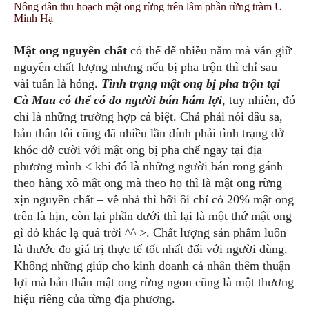
Nông dân thu hoạch mật ong rừng trên lâm phần rừng tràm U
Minh Hạ
Mật ong nguyên chất
có thể để nhiều năm mà vẫn giữ
nguyên chất lượng nhưng nếu bị pha trộn thì chỉ sau
vài tuần là hỏng.
Tình trạng mật ong bị pha trộn tại
Cà Mau có thể có do người bán hám lợi
, tuy nhiên, đó
chỉ là những trường hợp cá biệt. Chả phải nói đâu sa,
bản thân tôi cũng đã nhiều lần dính phải tình trạng dở
khóc dở cười với mật ong bị pha chế ngay tại địa
phương mình < khi đó là những người bán rong gánh
theo hàng xô mật ong mà theo họ thì là mật ong rừng
xịn nguyên chất – về nhà thì hỡi ôi chỉ có 20% mật ong
trên là hịn, còn lại phần dưới thì lại là một thứ mật ong
gì đó khác lạ quá trời ^^ >. Chất lượng sản phẩm luôn
là thước đo giá trị thực tế tốt nhất đối với người dùng.
Không những giúp cho kinh doanh cá nhân thêm thuận
lợi mà bản thân mật ong rừng ngon cũng là một thương
hiệu riêng của từng địa phương.