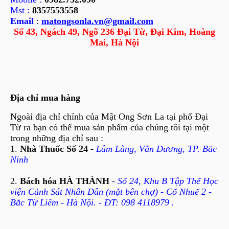
Mst :
8357553558
Email
:
matongsonla.vn@gmail.com
Số 43, Ngách 49, Ngõ 236 Đại Từ, Đại Kim, Hoàng
Mai, Hà Nội
Địa chỉ mua hàng
Ngoài địa chỉ chính của Mật Ong Sơn La tại phố Đại
Từ ra bạn có thể mua sản phẩm của chúng tôi tại một
trong những địa chỉ sau :
1.
Nhà Thuốc Số 24
-
Lâm Làng, Văn Dương, TP. Bắc
Ninh
2.
Bách hóa HÀ THÀNH
-
Số 24, Khu B Tập Thể Học
viện Cảnh Sát Nhân Dân (mặt bên chợ) - Cổ Nhuế 2 -
Bắc Từ Liêm - Hà Nội. - ĐT: 098 4118979 .