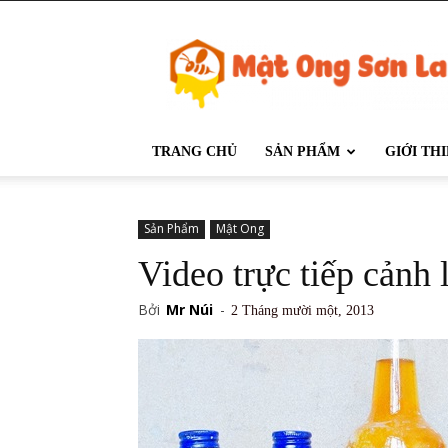
Mật
Ong
Sơn
La
TRANG CHỦ
SẢN PHẨM
GIỚI TH
Sản Phẩm
Mật Ong
Video trực tiếp cảnh
Bởi
Mr Núi
-
2 Tháng mười một, 2013