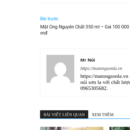
Bài trước
Mật Ong Nguyên Chất 350 ml – Giá 100 000
vnđ
Mr Núi
https://matongsonla.vn
https://matongsonla.vn
núi sơn la với chất lượ
0965305682.
BÀI VIẾT LIÊN QUAN
XEM THÊM