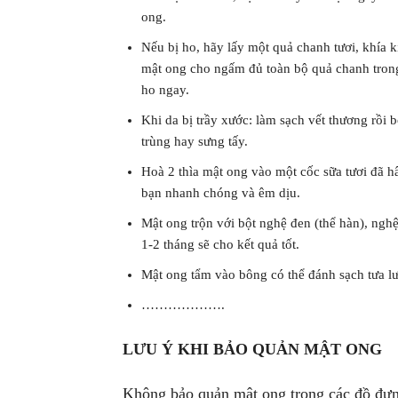
ong.
Nếu bị ho, hãy lấy một quả chanh tươi, khía k
mật ong cho ngấm đủ toàn bộ quả chanh trong
ho ngay.
Khi da bị trầy xước: làm sạch vết thương rồi 
trùng hay sưng tấy.
Hoà 2 thìa mật ong vào một cốc sữa tươi đã 
bạn nhanh chóng và êm dịu.
Mật ong trộn với bột nghệ đen (thể hàn), nghệ
1-2 tháng sẽ cho kết quả tốt.
Mật ong tẩm vào bông có thể đánh sạch tưa lư
……………….
LƯU Ý KHI BẢO QUẢN MẬT ONG
Không bảo quản mật ong trong các đồ đựng