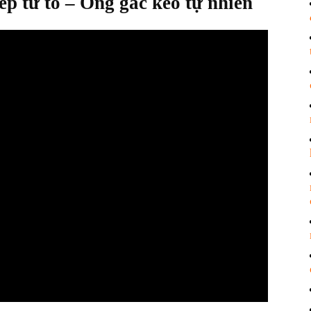
iếp từ tổ – Ong gác kèo tự nhiên