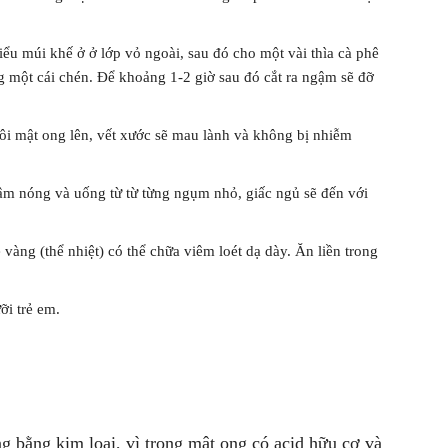
iểu múi khế ở ở lớp vỏ ngoài, sau đó cho một vài thìa cà phê
 một cái chén. Để khoảng 1-2 giờ sau đó cắt ra ngậm sẽ đỡ
bôi mật ong lên, vết xước sẽ mau lành và không bị nhiễm
hâm nóng và uống từ từ từng ngụm nhỏ, giấc ngủ sẽ đến với
 vàng (thể nhiệt) có thể chữa viêm loét dạ dày. Ăn liền trong
ỡi trẻ em.
 bằng kim loại, vì trong mật ong có acid hữu cơ và