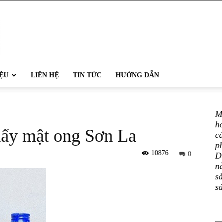
IỆU
LIÊN HỆ
TIN TỨC
HƯỚNG DẪN
M
h
 lấy mật ong Sơn La
c
p
10876
0
D
n
s
s