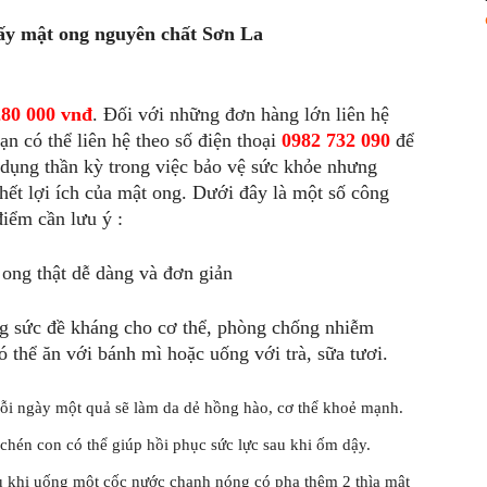
ấy mật ong nguyên chất Sơn La
280 000 vnđ
. Đối với những đơn hàng lớn liên hệ
ạn có thể liên hệ theo số điện thoại
0982 732 090
để
 dụng thần kỳ trong việc bảo vệ sức khỏe nhưng
 hết lợi ích của mật ong. Dưới đây là một số công
iểm cần lưu ý :
ng sức đề kháng cho cơ thể, phòng chống nhiễm
ó thể ăn với bánh mì hoặc uống với trà, sữa tươi.
ỗi ngày một quả sẽ làm da dẻ hồng hào, cơ thể khoẻ mạnh.
 chén con có thể giúp hồi phục sức lực sau khi ốm dậy.
u khi uống một cốc nước chanh nóng có pha thêm 2 thìa mật