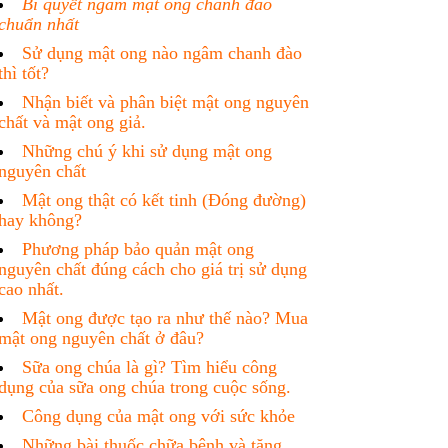
Bí quyết ngâm mật ong chanh đào
chuẩn nhất
Sử dụng mật ong nào ngâm chanh đào
thì tốt?
Nhận biết và phân biệt mật ong nguyên
chất và mật ong giả.
Những chú ý khi sử dụng mật ong
nguyên chất
Mật ong thật có kết tinh (Đóng đường)
hay không?
Phương pháp bảo quản mật ong
nguyên chất đúng cách cho giá trị sử dụng
cao nhất.
Mật ong được tạo ra như thế nào? Mua
mật ong nguyên chất ở đâu?
Sữa ong chúa là gì? Tìm hiểu công
dụng của sữa ong chúa trong cuộc sống.
Công dụng của mật ong với sức khỏe
Những bài thuốc chữa bệnh và tăng