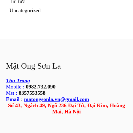
Tin tức
Uncategorized
Mật Ong Sơn La
Thu Trang
Mobile :
0982.732.090
Mst :
8357553558
Email
:
matongsonla.vn@gmail.com
Số 43, Ngách 49, Ngõ 236 Đại Từ, Đại Kim, Hoàng
Mai, Hà Nội