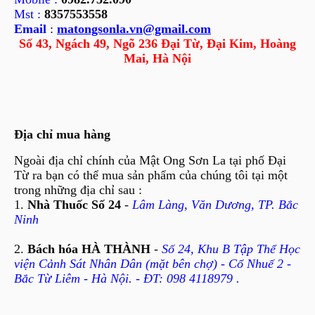
Mst :
8357553558
Email
:
matongsonla.vn@gmail.com
Số 43, Ngách 49, Ngõ 236 Đại Từ, Đại Kim, Hoàng
Mai, Hà Nội
Địa chỉ mua hàng
Ngoài địa chỉ chính của Mật Ong Sơn La tại phố Đại
Từ ra bạn có thể mua sản phẩm của chúng tôi tại một
trong những địa chỉ sau :
1.
Nhà Thuốc Số 24
-
Lâm Làng, Văn Dương, TP. Bắc
Ninh
2.
Bách hóa HÀ THÀNH
-
Số 24, Khu B Tập Thể Học
viện Cảnh Sát Nhân Dân (mặt bên chợ) - Cổ Nhuế 2 -
Bắc Từ Liêm - Hà Nội. - ĐT: 098 4118979 .