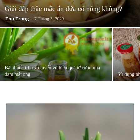
Giải đáp thắc mắc ăn dứa có nóng không?
Thu Trang
-
7 Tháng 5, 2020
Bài thuốc trị u xơ tuyến vú hiệu quả từ rượu nha
đam mật ong
Sử dụng nh