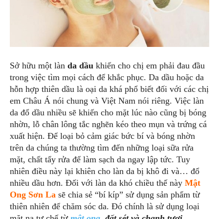
Sở hữu một làn
da dầu
khiến cho chị em phải đau đầu
trong việc tìm mọi cách để khắc phục. Da dầu hoặc da
hỗn hợp thiên dầu là oại da khá phổ biết đối với các chị
em Châu Á nói chung và Việt Nam nói riêng. Việc làn
da đổ dầu nhiều sẽ khiến cho mặt lúc nào cũng bị bóng
nhờn, lỗ chân lông tắc nghẽn kéo theo mụn và trứng cá
xuất hiện. Để loại bỏ cảm giác bức bí và bóng nhờn
trên da chúng ta thường tìm đến những loại sữa rửa
mặt, chất tẩy rửa để làm sạch da ngay lập tức. Tuy
nhiên điều này lại khiên cho làn da bị khô đi và… đổ
nhiều dầu hơn. Đối với làn da khó chiều thế này
Mật
Ong Sơn La
sẽ chia sẻ “bí kíp” sử dụng sản phẩm từ
thiên nhiên để chăm sóc da. Đó chính là sử dụng loại
mặt nạ tự chế từ
mật ong
, đất sét và chanh tươi