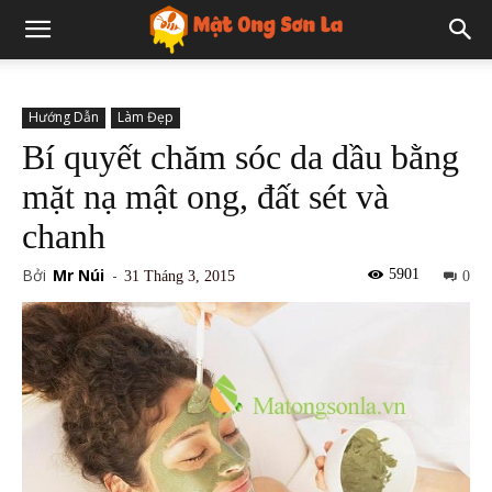
Hướng Dẫn
Làm Đẹp
Bí quyết chăm sóc da dầu bằng
mặt nạ mật ong, đất sét và
chanh
Bởi
Mr Núi
-
5901
31 Tháng 3, 2015
0