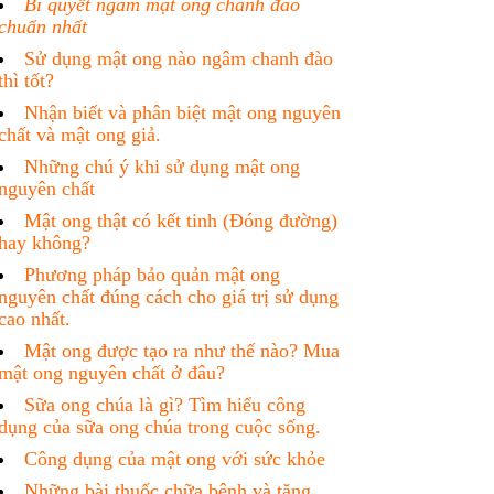
Bí quyết ngâm mật ong chanh đào
chuẩn nhất
Sử dụng mật ong nào ngâm chanh đào
thì tốt?
Nhận biết và phân biệt mật ong nguyên
chất và mật ong giả.
Những chú ý khi sử dụng mật ong
nguyên chất
Mật ong thật có kết tinh (Đóng đường)
hay không?
Phương pháp bảo quản mật ong
nguyên chất đúng cách cho giá trị sử dụng
cao nhất.
Mật ong được tạo ra như thế nào? Mua
mật ong nguyên chất ở đâu?
Sữa ong chúa là gì? Tìm hiểu công
dụng của sữa ong chúa trong cuộc sống.
Công dụng của mật ong với sức khỏe
Những bài thuốc chữa bệnh và tăng