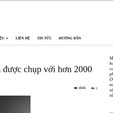
IỆU
LIÊN HỆ
TIN TỨC
HƯỚNG DẪN
M
h
 được chụp với hơn 2000
c
p
D
n
4846
0
s
s