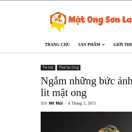
Mật
Ong
Sơn
La
TRANG CHỦ
SẢN PHẨM
GIỚI TH
Tin tức
Thời Sự Ong
Ngắm những bức ảnh
lit mật ong
Bởi
Mr Núi
-
4 Tháng 3, 2015